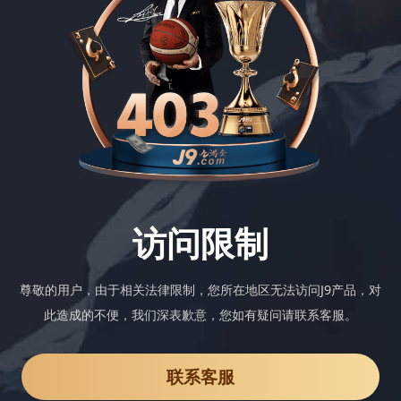
访问限制
尊敬的用户，由于相关法律限制，您所在地区无法访问J9产品，对
此造成的不便，我们深表歉意，您如有疑问请联系客服。
联系客服