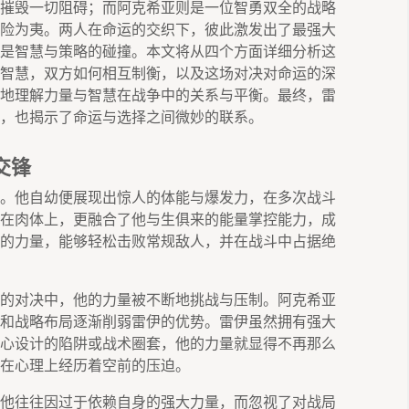
摧毁一切阻碍；而阿克希亚则是一位智勇双全的战略
险为夷。两人在命运的交织下，彼此激发出了最强大
是智慧与策略的碰撞。本文将从四个方面详细分析这
智慧，双方如何相互制衡，以及这场对决对命运的深
地理解力量与智慧在战争中的关系与平衡。最终，雷
，也揭示了命运与选择之间微妙的联系。
交锋
。他自幼便展现出惊人的体能与爆发力，在多次战斗
在肉体上，更融合了他与生俱来的能量掌控能力，成
的力量，能够轻松击败常规敌人，并在战斗中占据绝
的对决中，他的力量被不断地挑战与压制。阿克希亚
和战略布局逐渐削弱雷伊的优势。雷伊虽然拥有强大
心设计的陷阱或战术圈套，他的力量就显得不再那么
在心理上经历着空前的压迫。
他往往因过于依赖自身的强大力量，而忽视了对战局