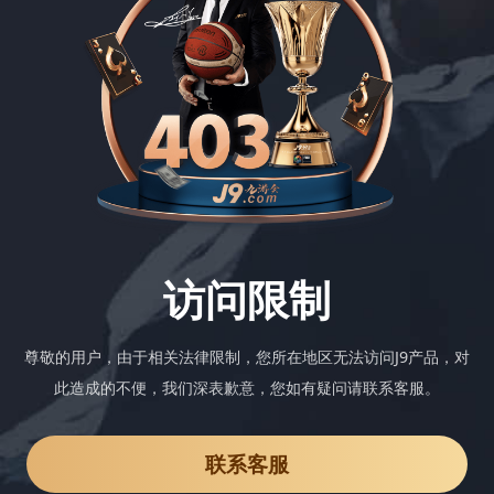
访问限制
尊敬的用户，由于相关法律限制，您所在地区无法访问J9产品，对
此造成的不便，我们深表歉意，您如有疑问请联系客服。
联系客服