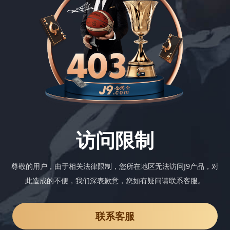
访问限制
尊敬的用户，由于相关法律限制，您所在地区无法访问J9产品，对
此造成的不便，我们深表歉意，您如有疑问请联系客服。
联系客服