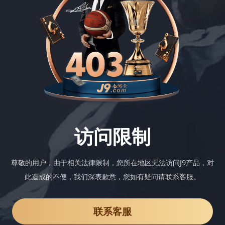
访问限制
尊敬的用户，由于相关法律限制，您所在地区无法访问J9产品，对
此造成的不便，我们深表歉意，您如有疑问请联系客服。
联系客服