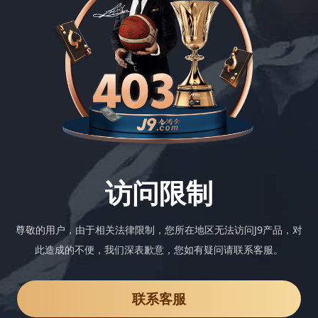
访问限制
尊敬的用户，由于相关法律限制，您所在地区无法访问J9产品，对
此造成的不便，我们深表歉意，您如有疑问请联系客服。
联系客服