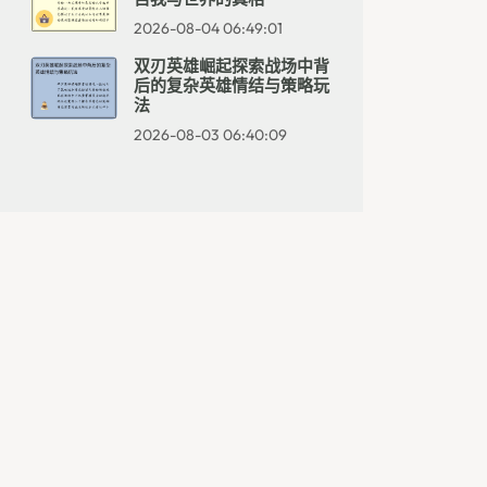
2026-08-04 06:49:01
双刃英雄崛起探索战场中背
后的复杂英雄情结与策略玩
法
2026-08-03 06:40:09