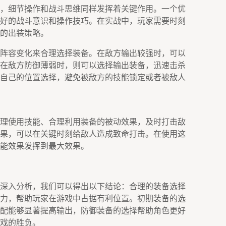
，细节操作和战斗思维同样发挥着关键作用。一个优
好的战斗意识和操作技巧。在实战中，玩家需要时刻
的出装策略。
阵容变化来合理选择装备。在敌方输出较强时，可以
在敌方防御薄弱时，则可以选择输出装备，迅速击杀
自己的位置选择，避免被敌方的技能锁定或者被敌人
理使用技能、合理利用装备的被动效果，及时打击敌
果，可以在关键时刻给敌人造成致命打击。在使用这
能效果发挥到最大效果。
深入分析，我们可以得出以下结论：合理的装备选择
力，帮助玩家在游戏中占据有利位置。初期装备的选
配能够显著提高输出，防御装备的选择帮助角色更好
戏的胜负。