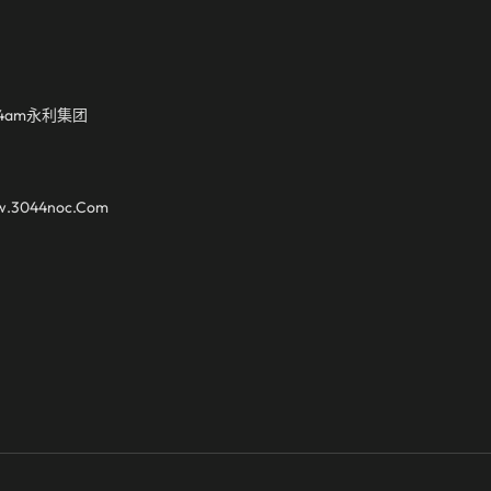
4am永利集团
3044noc.com