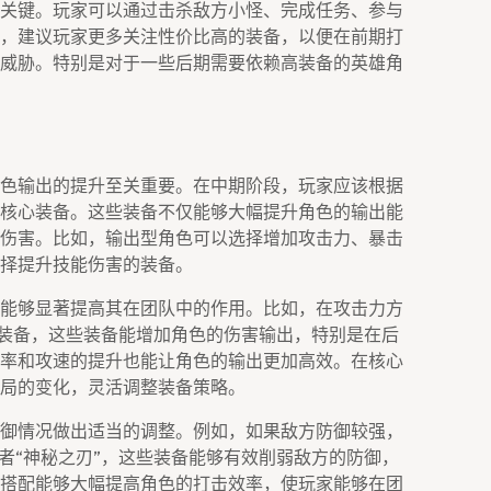
关键。玩家可以通过击杀敌方小怪、完成任务、参与
，建议玩家更多关注性价比高的装备，以便在前期打
威胁。特别是对于一些后期需要依赖高装备的英雄角
色输出的提升至关重要。在中期阶段，玩家应该根据
核心装备。这些装备不仅能够大幅提升角色的输出能
伤害。比如，输出型角色可以选择增加攻击力、暴击
择提升技能伤害的装备。
能够显著提高其在团队中的作用。比如，在攻击力方
等装备，这些装备能增加角色的伤害输出，特别是在后
率和攻速的提升也能让角色的输出更加高效。在核心
局的变化，灵活调整装备策略。
御情况做出适当的调整。例如，如果敌方防御较强，
者“神秘之刃”，这些装备能够有效削弱敌方的防御，
搭配能够大幅提高角色的打击效率，使玩家能够在团