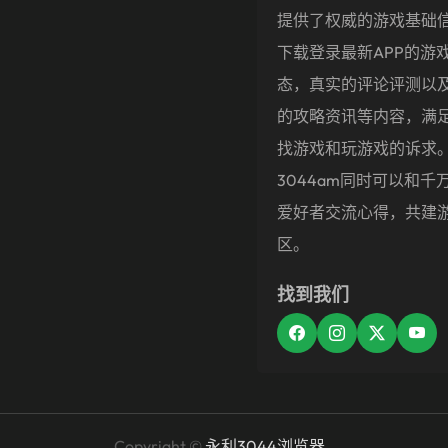
提供了权威的游戏基础
下载登录最新APP的游
态，真实的评论评测以
的攻略资讯等内容，满
找游戏和玩游戏的诉求
3044am同时可以和千
爱好者交流心得，共建
区。
找到我们
Copyright ©
永利3044浏览器
.