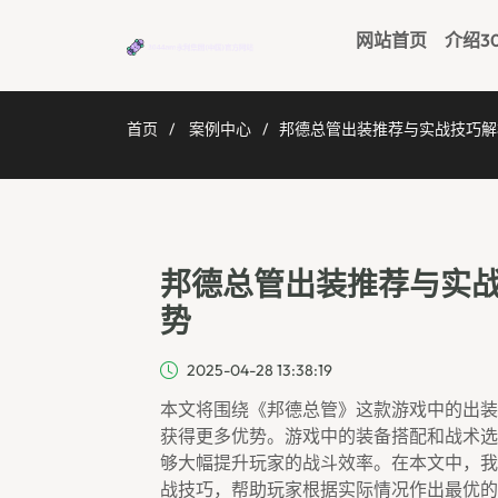
网站首页
介绍3
首页
案例中心
邦德总管出装推荐与实战技巧解
邦德总管出装推荐与实战
势
2025-04-28 13:38:19
本文将围绕《邦德总管》这款游戏中的出装
获得更多优势。游戏中的装备搭配和战术选
够大幅提升玩家的战斗效率。在本文中，我
战技巧，帮助玩家根据实际情况作出最优的