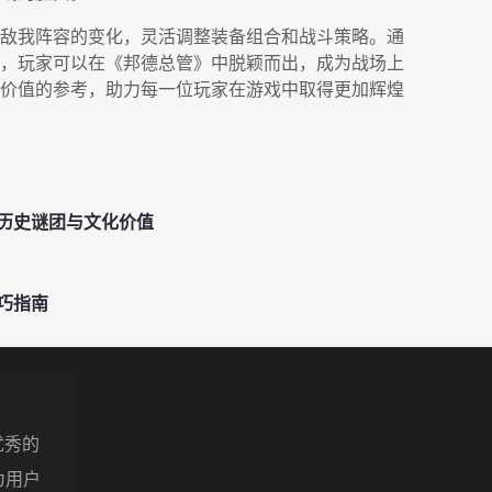
敌我阵容的变化，灵活调整装备组合和战斗策略。通
，玩家可以在《邦德总管》中脱颖而出，成为战场上
价值的参考，助力每一位玩家在游戏中取得更加辉煌
历史谜团与文化价值
巧指南
优秀的
为用户