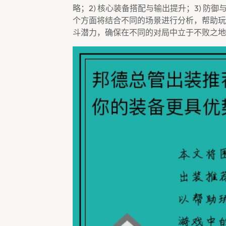
略；2) 核心装备搭配与输出提升；3) 防
个方面将结合不同的场景进行分析，帮助玩
斗潜力，确保在不同的对局中立于不败之地