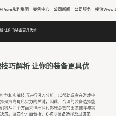
044am永利集团
案例中心
公司新闻
公司服务
接洽www.3
析 让你的装备更具优势
技巧解析 让你的装备更具优
推荐和实战技巧进行深入分析，以帮助玩家在游戏中
择是提高角色实力的关键，因此，合理的装备选择能
们将从四个方面来详细探讨邦德总管的出装推荐与实
决策。这四个方面包括：1) 初期装备选择及过渡策