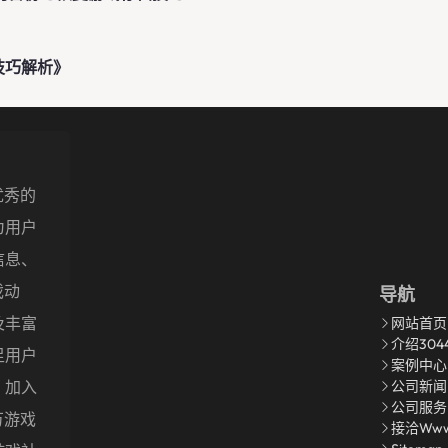
技巧解析》
优秀的
为用户
信息、
戏动
导航
及丰富
网站首页
介绍304
足用户
案例中心
公司新闻
。加入
公司服务
万游戏
接洽www.